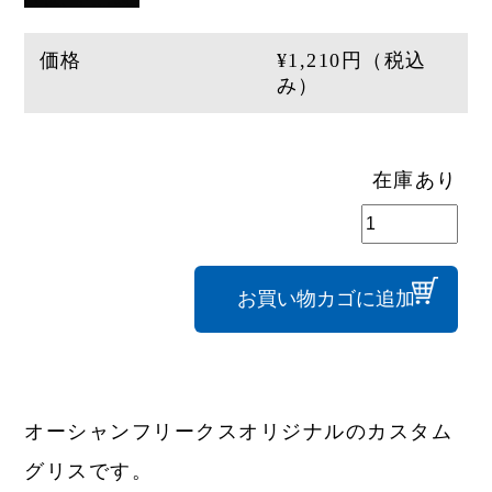
価格
¥
1,210
円（税込
み）
在庫あり
オ
リ
ジ
ナ
ル
お買い物カゴに追加
カ
ス
タ
ム
グ
リ
ス
個
オーシャンフリークスオリジナルのカスタム
グリスです。